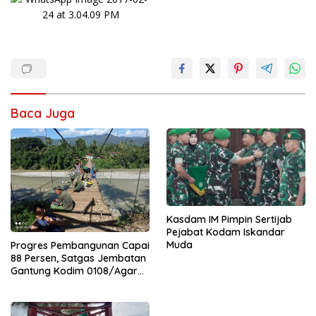
Baca Juga
Kasdam IM Pimpin Sertijab
Pejabat Kodam Iskandar
Muda
Progres Pembangunan Capai
88 Persen, Satgas Jembatan
Gantung Kodim 0108/Agara
Percepat Akses Warga Ds.
Kuning Abadi Aceh Tenggara