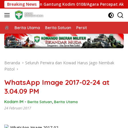
Langsung
atgas Jembatan Gantung Kodim 0108/Agara Percepat Akses War
Breaking News
ke
konten
Beranda
Berita Utama
Berita Satuan
Persit
Beranda
Seluruh Perwira dan Kowad Harus Jago Nembak
Pistol
WhatsApp Image 2017-02-24 at
3.04.09 PM
Kodam IM
-
Berita Satuan
,
Berita Utama
24 Februari 2017