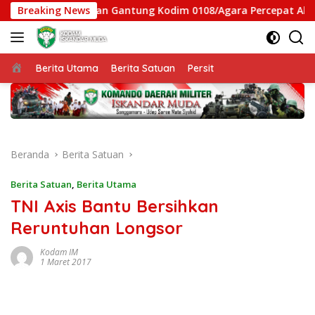
Langsung
Satgas Jembatan Gantung Kodim 0108/Agara Percepat Akses Wa
Breaking News
ke
konten
Beranda
Berita Utama
Berita Satuan
Persit
Beranda
Berita Satuan
Berita Satuan
,
Berita Utama
TNI Axis Bantu Bersihkan
Reruntuhan Longsor
Kodam IM
1 Maret 2017