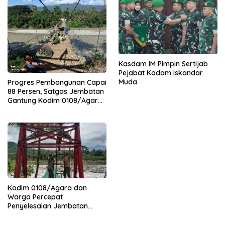
Kasdam IM Pimpin Sertijab
Pejabat Kodam Iskandar
Muda
Progres Pembangunan Capai
88 Persen, Satgas Jembatan
Gantung Kodim 0108/Agara
Percepat Akses Warga Ds.
Kuning Abadi Aceh Tenggara
Kodim 0108/Agara dan
Warga Percepat
Penyelesaian Jembatan
Gantung di Ds. Jambur
Mamang Aceh Tenggara