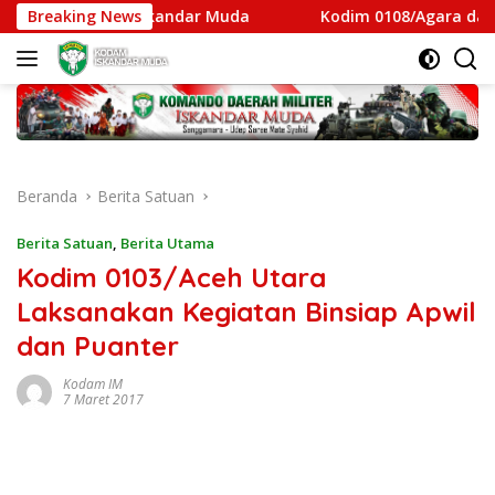
Langsung
jabat Kodam Iskandar Muda
Breaking News
Kodim 0108/Agara dan War
ke
konten
Beranda
Berita Satuan
Berita Satuan
,
Berita Utama
Kodim 0103/Aceh Utara
Laksanakan Kegiatan Binsiap Apwil
dan Puanter
Kodam IM
7 Maret 2017