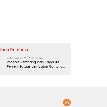
ilihan Pembaca
4 Agustus 2026
0 Komentar
Progres Pembangunan Capai 88
Persen, Satgas Jembatan Gantung
Kodim 0108/Agara Percepat Akses
Warga Ds. Kuning Abadi Aceh
Tenggara