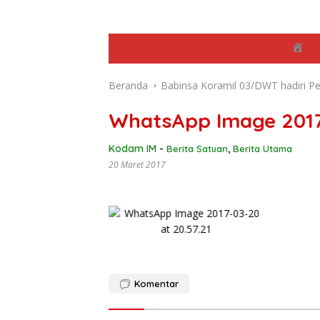
B
e
r
Beranda
Babinsa Koramil 03/DWT hadiri P
a
n
d
WhatsApp Image 2017-
a
Kodam IM
-
Berita Satuan
,
Berita Utama
20 Maret 2017
Komentar