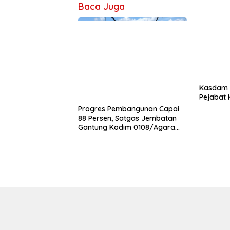
Baca Juga
Kasdam I
Pejabat
Progres Pembangunan Capai
88 Persen, Satgas Jembatan
Gantung Kodim 0108/Agara
Percepat Akses Warga Ds.
Kuning Abadi Aceh Tenggara