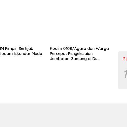
M Pimpin Sertijab
Kodim 0108/Agara dan Warga
 Kodam Iskandar Muda
Percepat Penyelesaian
P
Jembatan Gantung di Ds.
Jambur Mamang Aceh
Tenggara
1