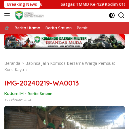
Langsung
am IM Cup 2026
Breaking News
Satgas TMMD Ke-129 Kodim 0102/Pidie 
ke
konten
Beranda
Berita Utama
Berita Satuan
Persit
Beranda
Babinsa Jalin Komsos Bersama Warga Pembuat
Kursi Kayu
IMG-20240219-WA0013
Kodam IM
-
Berita Satuan
19 Februari 2024