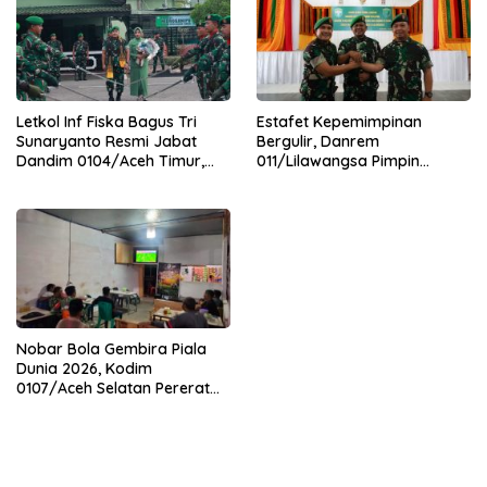
Letkol Inf Fiska Bagus Tri
Estafet Kepemimpinan
Sunaryanto Resmi Jabat
Bergulir, Danrem
Dandim 0104/Aceh Timur,
011/Lilawangsa Pimpin
Lanjutkan Estafet
Sertijab Lima Dandim
Pengabdian di Kodim
Jajaran Korem
0104/Atim
Nobar Bola Gembira Piala
Dunia 2026, Kodim
0107/Aceh Selatan Pererat
Kebersamaan Bersama
Warga