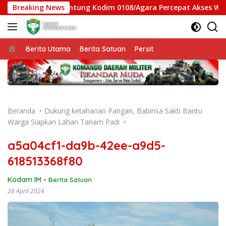
Langsung
 Jembatan Gantung Kodim 0108/Agara Percepat Akses Warga Ds
Breaking News
ke
konten
Beranda
Berita Utama
Berita Satuan
Persit
Beranda
Dukung ketahanan Pangan, Babinsa Sakti Bantu
Warga Siapkan Lahan Tanam Padi
a5a04cf1-da9b-42ee-a9d5-
618513368f80
Kodam IM
-
Berita Satuan
28 April 2024