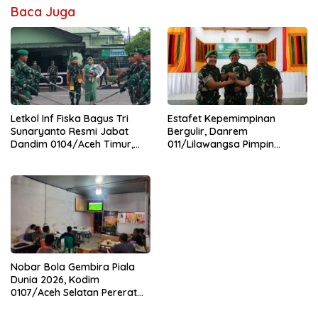
Baca Juga
Letkol Inf Fiska Bagus Tri
Estafet Kepemimpinan
Sunaryanto Resmi Jabat
Bergulir, Danrem
Dandim 0104/Aceh Timur,
011/Lilawangsa Pimpin
Lanjutkan Estafet
Sertijab Lima Dandim
Pengabdian di Kodim
Jajaran Korem
0104/Atim
Nobar Bola Gembira Piala
Dunia 2026, Kodim
0107/Aceh Selatan Pererat
Kebersamaan Bersama