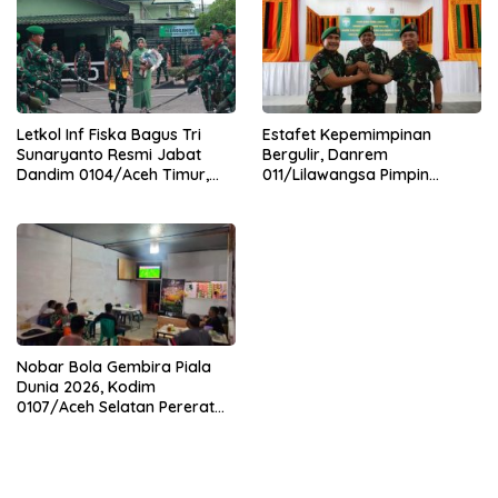
Letkol Inf Fiska Bagus Tri
Estafet Kepemimpinan
Sunaryanto Resmi Jabat
Bergulir, Danrem
Dandim 0104/Aceh Timur,
011/Lilawangsa Pimpin
Lanjutkan Estafet
Sertijab Lima Dandim
Pengabdian di Kodim
Jajaran Korem
0104/Atim
Nobar Bola Gembira Piala
Dunia 2026, Kodim
0107/Aceh Selatan Pererat
Kebersamaan Bersama
Warga