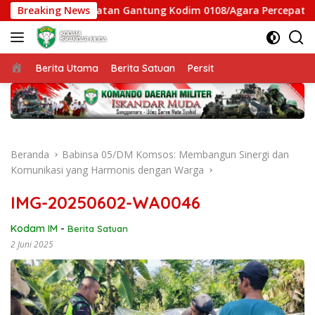
Langsung
, Satgas Jembatan Gantung Kodim 0108/Agara Percepat Akses 
Breaking News
ke
konten
Beranda
Berita Utama
Berita Satuan
Persit
Beranda
Babinsa 05/DM Komsos: Membangun Sinergi dan
Komunikasi yang Harmonis dengan Warga
IMG-20250602-WA0046
Kodam IM
-
Berita Satuan
2 Juni 2025