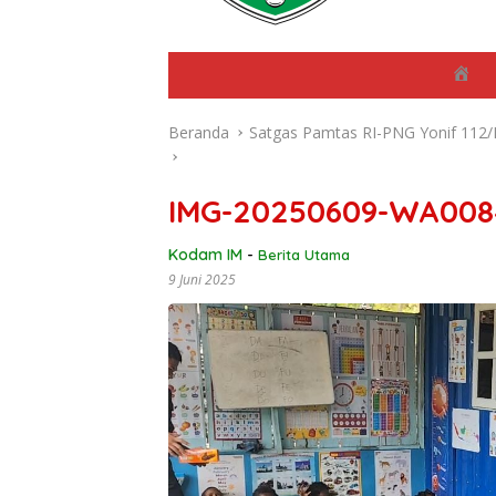
B
e
r
Beranda
Satgas Pamtas RI-PNG Yonif 112/D
a
n
d
a
IMG-20250609-WA008
Kodam IM
-
Berita Utama
9 Juni 2025