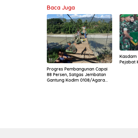
Baca Juga
Kasdam I
Pejabat
Progres Pembangunan Capai
88 Persen, Satgas Jembatan
Gantung Kodim 0108/Agara
Percepat Akses Warga Ds.
Kuning Abadi Aceh Tenggara