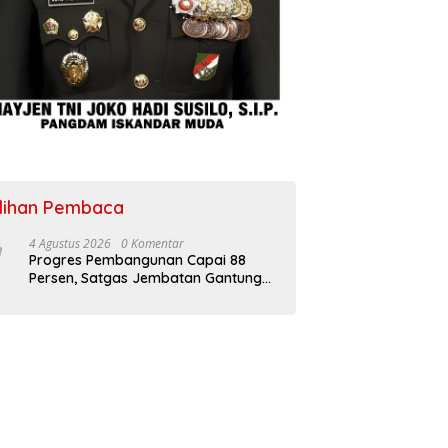
ilihan Pembaca
4 Agustus 2026
0 Komentar
Progres Pembangunan Capai 88
Persen, Satgas Jembatan Gantung
Kodim 0108/Agara Percepat Akses
Warga Ds. Kuning Abadi Aceh
Tenggara