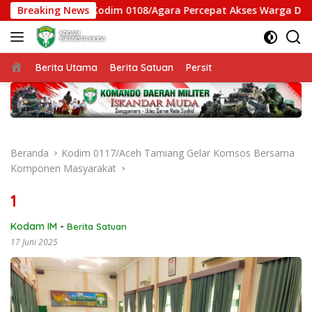
Langsung
an Gantung Kodim 0108/Agara Percepat Akses Warga Ds. Kunin
Breaking News
ke
konten
Beranda
Berita Utama
Berita Satuan
Persit
Beranda
Kodim 0117/Aceh Tamiang Gelar Komsos Bersama
Komponen Masyarakat
1
Kodam IM
-
Berita Satuan
17 Juni 2025