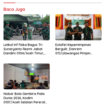
Baca Juga
Letkol Inf Fiska Bagus Tri
Estafet Kepemimpinan
Sunaryanto Resmi Jabat
Bergulir, Danrem
Dandim 0104/Aceh Timur,
011/Lilawangsa Pimpin
Lanjutkan Estafet
Sertijab Lima Dandim
Pengabdian di Kodim
Jajaran Korem
0104/Atim
Nobar Bola Gembira Piala
Dunia 2026, Kodim
0107/Aceh Selatan Pererat