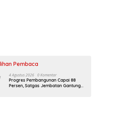
ilihan Pembaca
4 Agustus 2026
0 Komentar
Progres Pembangunan Capai 88
Persen, Satgas Jembatan Gantung
Kodim 0108/Agara Percepat Akses
Warga Ds. Kuning Abadi Aceh
Tenggara