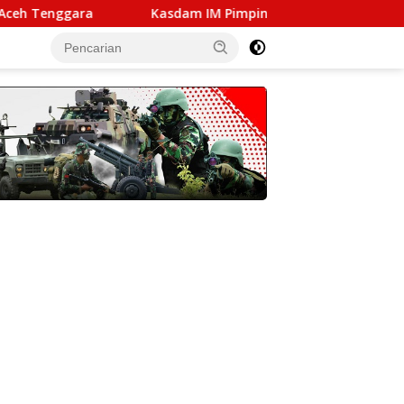
ara
Kasdam IM Pimpin Sertijab Pejabat Kodam Iskanda