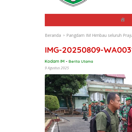
B
e
r
Beranda
Pangdam IM Himbau seluruh Praj
a
n
d
IMG-20250809-WA003
a
Kodam IM
-
Berita Utama
9 Agustus 2025