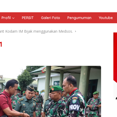
Profil
PERSIT
Galeri Foto
Pengumuman
Youtube
urit Kodam IM Bijak menggunakan Medsos.
1