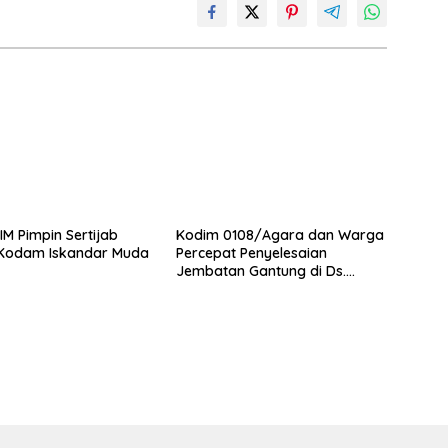
M Pimpin Sertijab
Kodim 0108/Agara dan Warga
 Kodam Iskandar Muda
Percepat Penyelesaian
Jembatan Gantung di Ds.
Jambur Mamang Aceh
Tenggara