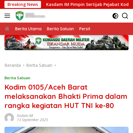
Langsung
ggara
Breaking News
Kasdam IM Pimpin Sertijab Pejabat Kodam Iskan
ke
konten
Beranda
Berita Utama
Berita Satuan
Persit
Beranda
Berita Satuan
Berita Satuan
Kodim 0105/Aceh Barat
melaksanakan Bhakti Prima dalam
rangka kegiatan HUT TNI ke-80
Kodam IM
13 September 2025