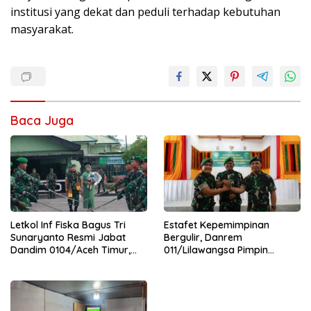
institusi yang dekat dan peduli terhadap kebutuhan
masyarakat.
Baca Juga
Letkol Inf Fiska Bagus Tri
Estafet Kepemimpinan
Sunaryanto Resmi Jabat
Bergulir, Danrem
Dandim 0104/Aceh Timur,
011/Lilawangsa Pimpin
Lanjutkan Estafet
Sertijab Lima Dandim
Pengabdian di Kodim
Jajaran Korem
0104/Atim