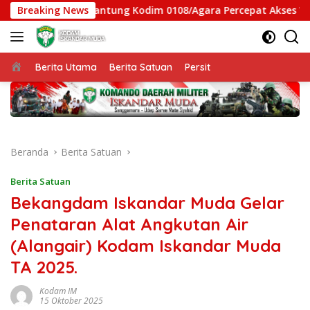
Langsung
Jembatan Gantung Kodim 0108/Agara Percepat Akses Warga Ds. 
Breaking News
ke
konten
Beranda
Berita Utama
Berita Satuan
Persit
Beranda
Berita Satuan
Berita Satuan
Bekangdam Iskandar Muda Gelar
Penataran Alat Angkutan Air
(Alangair) Kodam Iskandar Muda
TA 2025.
Kodam IM
15 Oktober 2025