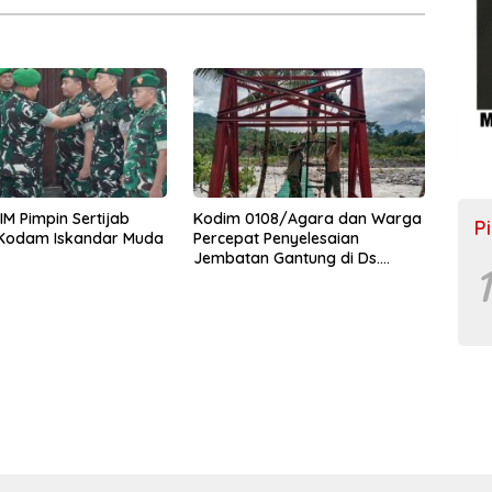
M Pimpin Sertijab
Kodim 0108/Agara dan Warga
P
 Kodam Iskandar Muda
Percepat Penyelesaian
Jembatan Gantung di Ds.
1
Jambur Mamang Aceh
Tenggara