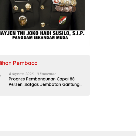
ilihan Pembaca
4 Agustus 2026
0 Komentar
Progres Pembangunan Capai 88
Persen, Satgas Jembatan Gantung
Kodim 0108/Agara Percepat Akses
Warga Ds. Kuning Abadi Aceh
Tenggara