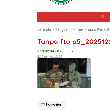
B
e
r
Beranda
Pangdam IM Ajak Prajurit Perkua
a
n
d
Tanpa fto p5_20251
a
Kodam IM
-
Berita Utama
22 Desember 2025
Komentar