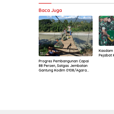
Baca Juga
Kasdam I
Pejabat
Progres Pembangunan Capai
88 Persen, Satgas Jembatan
Gantung Kodim 0108/Agara
Percepat Akses Warga Ds.
Kuning Abadi Aceh Tenggara