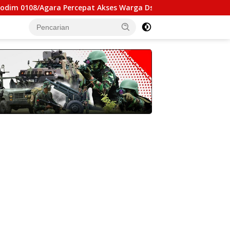
8/Agara Percepat Akses Warga Ds. Kuning Abadi Aceh Tenggara