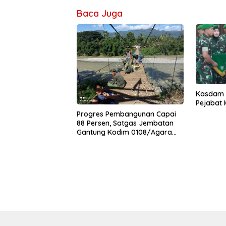
Baca Juga
Kasdam I
Pejabat
Progres Pembangunan Capai
88 Persen, Satgas Jembatan
Gantung Kodim 0108/Agara
Percepat Akses Warga Ds.
Kuning Abadi Aceh Tenggara