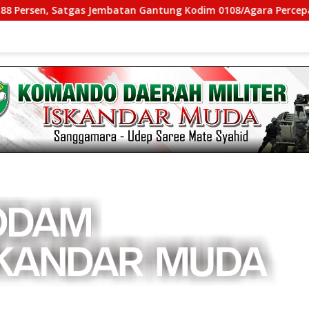
atgas Jembatan Gantung Kodim 0108/Agara Percepat Akses War