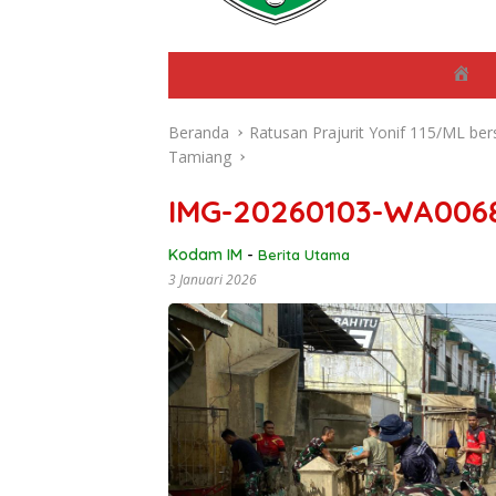
B
e
r
Beranda
Ratusan Prajurit Yonif 115/ML be
a
n
Tamiang
d
a
IMG-20260103-WA006
Kodam IM
-
Berita Utama
3 Januari 2026