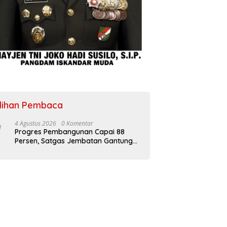
ilihan Pembaca
4 Agustus 2026
0 Komentar
Progres Pembangunan Capai 88
Persen, Satgas Jembatan Gantung
Kodim 0108/Agara Percepat Akses
Warga Ds. Kuning Abadi Aceh
Tenggara