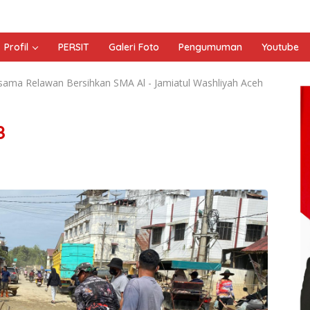
Profil
PERSIT
Galeri Foto
Pengumuman
Youtube
rsama Relawan Bersihkan SMA Al - Jamiatul Washliyah Aceh
8