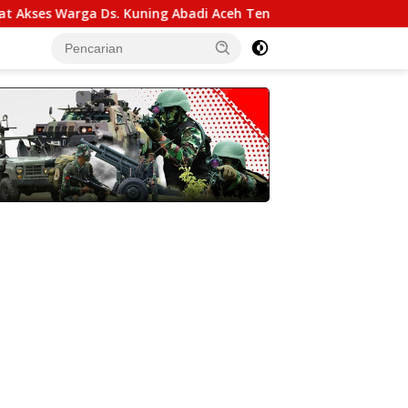
ga Ds. Kuning Abadi Aceh Tenggara
Kasdam IM Pimpin 