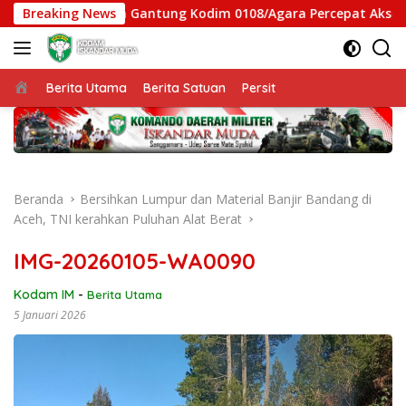
Langsung
tgas Jembatan Gantung Kodim 0108/Agara Percepat Akses Warg
Breaking News
ke
konten
Beranda
Berita Utama
Berita Satuan
Persit
Beranda
Bersihkan Lumpur dan Material Banjir Bandang di
Aceh, TNI kerahkan Puluhan Alat Berat
IMG-20260105-WA0090
Kodam IM
-
Berita Utama
5 Januari 2026