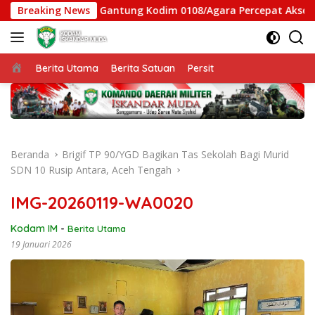
Langsung
gas Jembatan Gantung Kodim 0108/Agara Percepat Akses Warga
Breaking News
ke
konten
Beranda
Berita Utama
Berita Satuan
Persit
Beranda
Brigif TP 90/YGD Bagikan Tas Sekolah Bagi Murid
SDN 10 Rusip Antara, Aceh Tengah
IMG-20260119-WA0020
Kodam IM
-
Berita Utama
19 Januari 2026