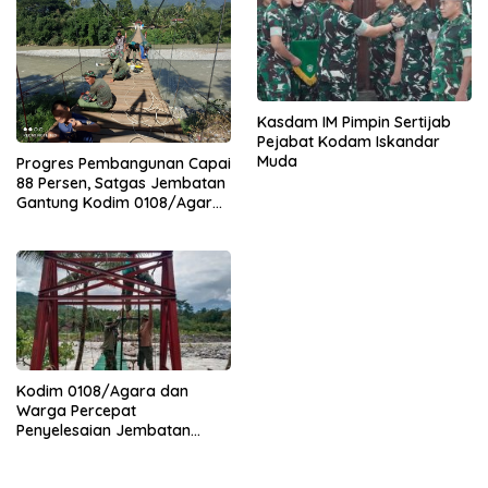
Kasdam IM Pimpin Sertijab
Pejabat Kodam Iskandar
Muda
Progres Pembangunan Capai
88 Persen, Satgas Jembatan
Gantung Kodim 0108/Agara
Percepat Akses Warga Ds.
Kuning Abadi Aceh Tenggara
Kodim 0108/Agara dan
Warga Percepat
Penyelesaian Jembatan
Gantung di Ds. Jambur
Mamang Aceh Tenggara