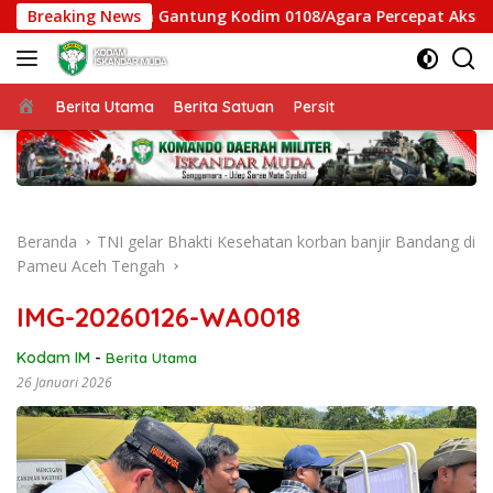
Langsung
tgas Jembatan Gantung Kodim 0108/Agara Percepat Akses Warga
Breaking News
ke
konten
Beranda
Berita Utama
Berita Satuan
Persit
Beranda
TNI gelar Bhakti Kesehatan korban banjir Bandang di
Pameu Aceh Tengah
IMG-20260126-WA0018
Kodam IM
-
Berita Utama
26 Januari 2026