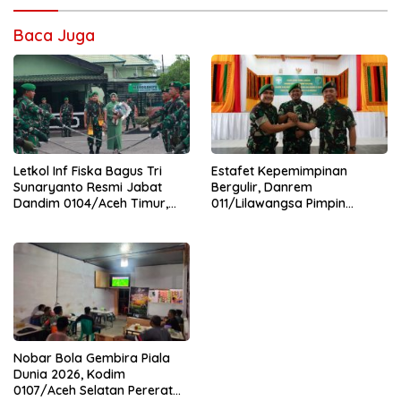
Baca Juga
Letkol Inf Fiska Bagus Tri
Estafet Kepemimpinan
Sunaryanto Resmi Jabat
Bergulir, Danrem
Dandim 0104/Aceh Timur,
011/Lilawangsa Pimpin
Lanjutkan Estafet
Sertijab Lima Dandim
Pengabdian di Kodim
Jajaran Korem
0104/Atim
Nobar Bola Gembira Piala
Dunia 2026, Kodim
0107/Aceh Selatan Pererat