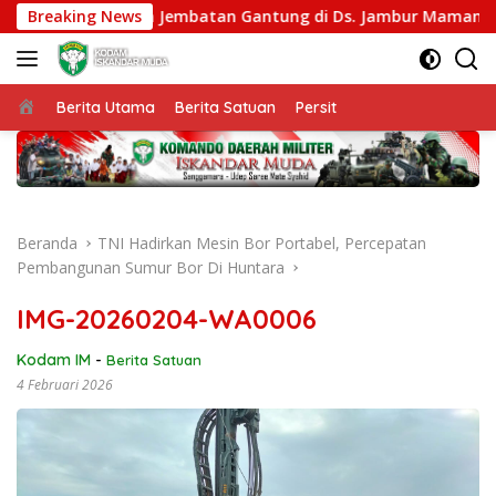
Langsung
t Penyelesaian Jembatan Gantung di Ds. Jambur Mamang Aceh
Breaking News
ke
konten
Beranda
Berita Utama
Berita Satuan
Persit
Beranda
TNI Hadirkan Mesin Bor Portabel, Percepatan
Pembangunan Sumur Bor Di Huntara
IMG-20260204-WA0006
Kodam IM
-
Berita Satuan
4 Februari 2026