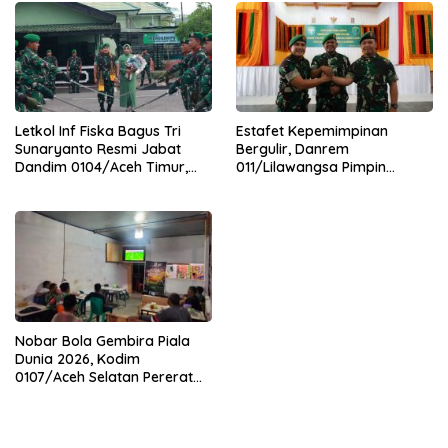
Letkol Inf Fiska Bagus Tri
Estafet Kepemimpinan
Sunaryanto Resmi Jabat
Bergulir, Danrem
Dandim 0104/Aceh Timur,
011/Lilawangsa Pimpin
Lanjutkan Estafet
Sertijab Lima Dandim
Pengabdian di Kodim
Jajaran Korem
0104/Atim
Nobar Bola Gembira Piala
Dunia 2026, Kodim
0107/Aceh Selatan Pererat
Kebersamaan Bersama
Warga