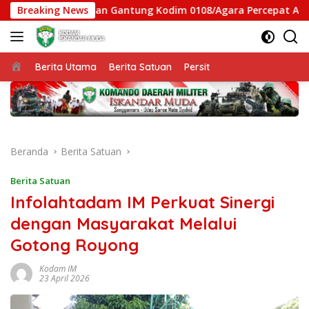
Langsung
atgas Jembatan Gantung Kodim 0108/Agara Percepat Akses War
Breaking News
ke
konten
Beranda
Berita Utama
Berita Satuan
Persit
Beranda
Berita Satuan
Berita Satuan
Infolahtadam IM Perkuat Sinergi
dengan Masyarakat Melalui
Gotong Royong
Kodam IM
23 April 2026