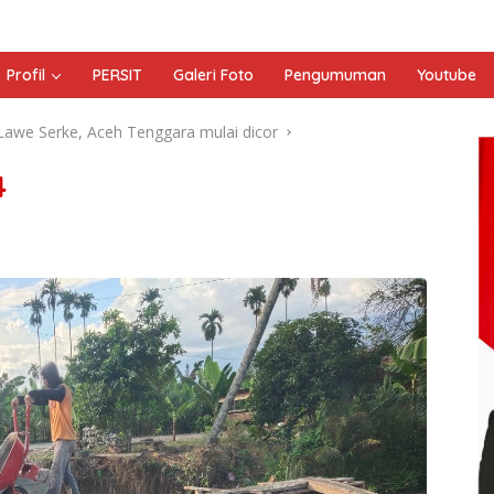
Profil
PERSIT
Galeri Foto
Pengumuman
Youtube
Lawe Serke, Aceh Tenggara mulai dicor
4