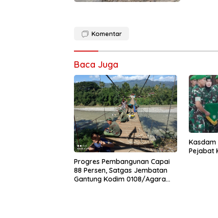
Komentar
Baca Juga
Kasdam I
Pejabat
Progres Pembangunan Capai
88 Persen, Satgas Jembatan
Gantung Kodim 0108/Agara
Percepat Akses Warga Ds.
Kuning Abadi Aceh Tenggara