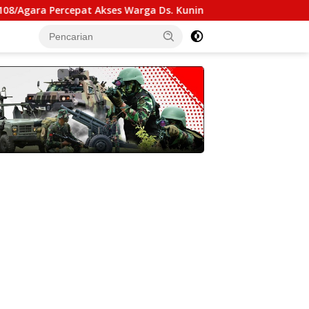
cepat Akses Warga Ds. Kuning Abadi Aceh Tenggara
Ka