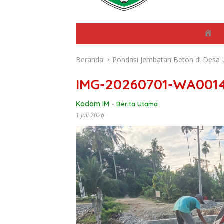
B
e
r
Beranda
Pondasi Jembatan Beton di Desa 
a
n
d
IMG-20260701-WA001
a
Kodam IM
-
Berita Utama
1 Juli 2026