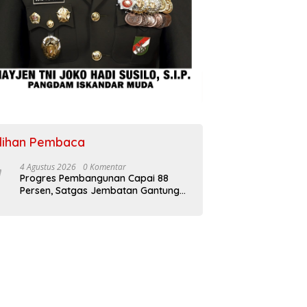
ilihan Pembaca
4 Agustus 2026
0 Komentar
Progres Pembangunan Capai 88
Persen, Satgas Jembatan Gantung
Kodim 0108/Agara Percepat Akses
Warga Ds. Kuning Abadi Aceh
Tenggara