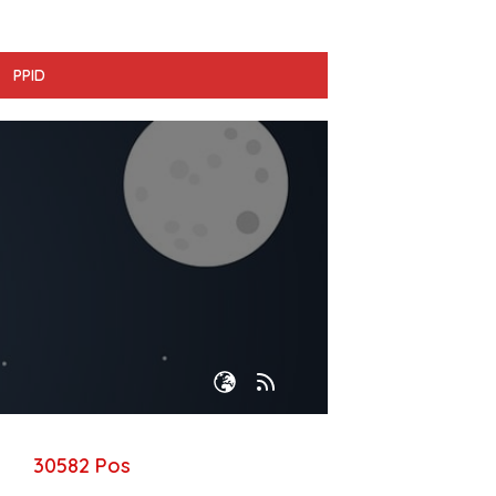
PPID
30582 Pos