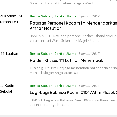
Sulaiman bersilahturahmi dengan Wakil…
Berita Satuan
,
Berita Utama
5 Januari 2017
Ratusan Personel Kodam IM Mendengarkan
Amhar Nasution
BANDA ACEH – Ratusan personel Kodam Iskandar Mu
ceramah dari Wakil Sekertaris Majelis Ulama…
Berita Satuan
,
Berita Utama
5 Januari 2017
Raider Khusus 111 Latihan Menembak
Tualang Cut- Prajurit jago menembak hal senada pern
menjadi slogan Angakatan Darat…
Berita Satuan
,
Berita Utama
5 Januari 2017
Lagi-Lagi Babinsa Kodim 0104/Atim Masuk 
LANGSA, Lagi – lagi Babinsa Ramil 19/Sungai Raya ma
kali ini tujuannya bukanlah…