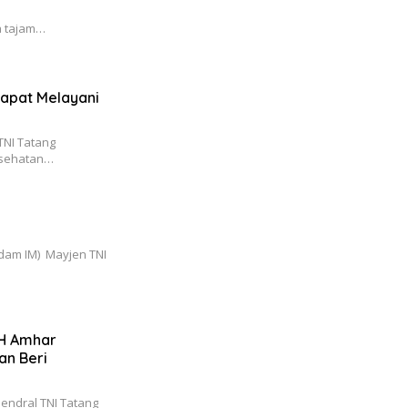
a tajam…
dapat Melayani
NI Tatang
esehatan…
am IM) Mayjen TNI
.H Amhar
an Beri
endral TNI Tatang