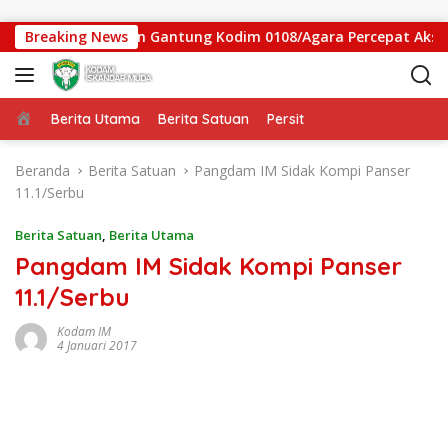
Langsung ke konten
 Satgas Jembatan Gantung Kodim 0108/Agara Percepat Akses Wa
Breaking News
Beranda
Berita Utama
Berita Satuan
Persit
Beranda
Berita Satuan
Pangdam IM Sidak Kompi Panser
11.1/Serbu
Berita Satuan
,
Berita Utama
Pangdam IM Sidak Kompi Panser
11.1/Serbu
Kodam IM
4 Januari 2017