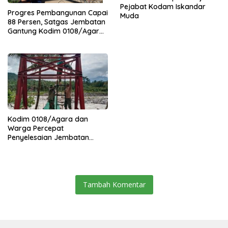
Pejabat Kodam Iskandar
Progres Pembangunan Capai
Muda
88 Persen, Satgas Jembatan
Gantung Kodim 0108/Agara
Percepat Akses Warga Ds.
Kuning Abadi Aceh Tenggara
Kodim 0108/Agara dan
Warga Percepat
Penyelesaian Jembatan
Gantung di Ds. Jambur
Mamang Aceh Tenggara
Tambah Komentar