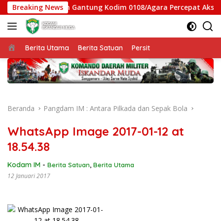
Langsung
atgas Jembatan Gantung Kodim 0108/Agara Percepat Akses War
Breaking News
ke
konten
Beranda
Berita Utama
Berita Satuan
Persit
Beranda
Pangdam IM : Antara Pilkada dan Sepak Bola
WhatsApp Image 2017-01-12 at
18.54.38
Kodam IM
-
Berita Satuan
,
Berita Utama
12 Januari 2017