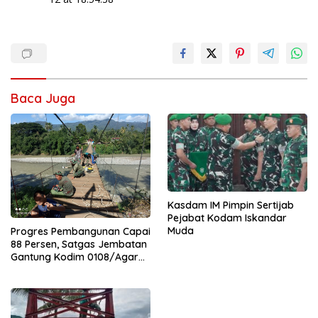
Baca Juga
Kasdam IM Pimpin Sertijab
Pejabat Kodam Iskandar
Muda
Progres Pembangunan Capai
88 Persen, Satgas Jembatan
Gantung Kodim 0108/Agara
Percepat Akses Warga Ds.
Kuning Abadi Aceh Tenggara