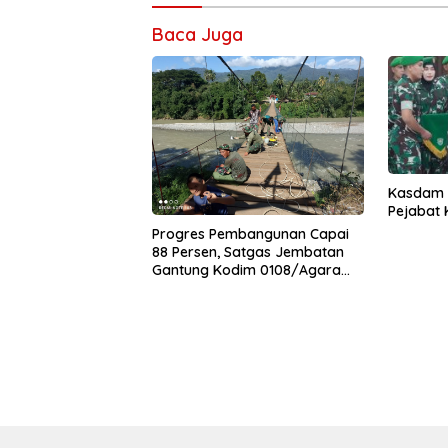
Baca Juga
Kasdam I
Pejabat
Progres Pembangunan Capai
88 Persen, Satgas Jembatan
Gantung Kodim 0108/Agara
Percepat Akses Warga Ds.
Kuning Abadi Aceh Tenggara