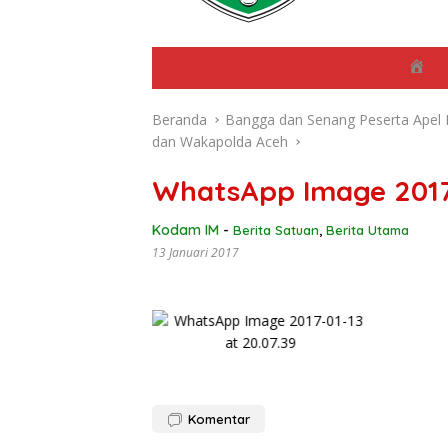
B
e
r
Beranda
Bangga dan Senang Peserta Apel 
a
n
dan Wakapolda Aceh
d
a
WhatsApp Image 2017-
Kodam IM
-
Berita Satuan
,
Berita Utama
13 Januari 2017
Komentar