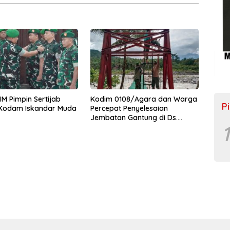
M Pimpin Sertijab
Kodim 0108/Agara dan Warga
P
 Kodam Iskandar Muda
Percepat Penyelesaian
Jembatan Gantung di Ds.
1
Jambur Mamang Aceh
Tenggara