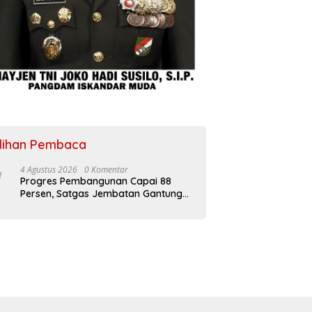
ilihan Pembaca
4 Agustus 2026
0 Komentar
Progres Pembangunan Capai 88
Persen, Satgas Jembatan Gantung
Kodim 0108/Agara Percepat Akses
Warga Ds. Kuning Abadi Aceh
Tenggara