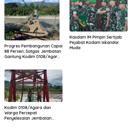
Kasdam IM Pimpin Sertijab
Pejabat Kodam Iskandar
Progres Pembangunan Capai
Muda
88 Persen, Satgas Jembatan
Gantung Kodim 0108/Agara
Percepat Akses Warga Ds.
Kuning Abadi Aceh Tenggara
Kodim 0108/Agara dan
Warga Percepat
Penyelesaian Jembatan
Gantung di Ds. Jambur
Mamang Aceh Tenggara