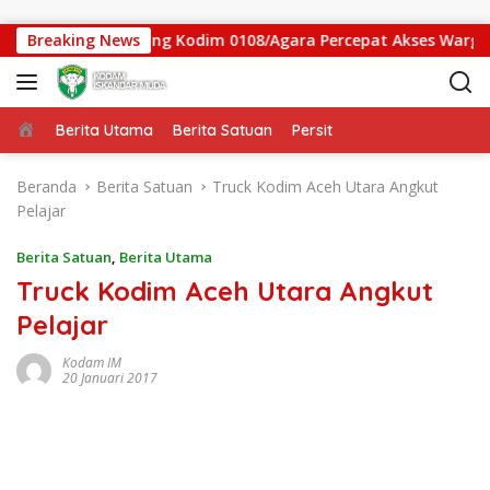
Langsung ke konten
 Jembatan Gantung Kodim 0108/Agara Percepat Akses Warga Ds.
Breaking News
Beranda
Berita Utama
Berita Satuan
Persit
Beranda
Berita Satuan
Truck Kodim Aceh Utara Angkut
Pelajar
Berita Satuan
,
Berita Utama
Truck Kodim Aceh Utara Angkut
Pelajar
Kodam IM
20 Januari 2017