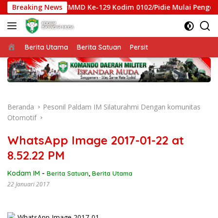
Langsung
Breaking News
Satgas TMMD Ke-129 Kodim 0102/Pidie Mulai Pengeboran
ke
konten
Beranda
Berita Utama
Berita Satuan
Persit
Beranda
Pesonil Paldam IM Silaturahmi Dengan komunitas
Otomotif
WhatsApp Image 2017-01-22 at
8.52.22 PM
Kodam IM
-
Berita Satuan
,
Berita Utama
22 Januari 2017