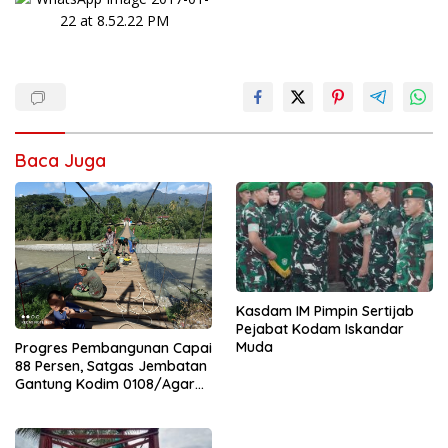
Baca Juga
Kasdam IM Pimpin Sertijab
Pejabat Kodam Iskandar
Muda
Progres Pembangunan Capai
88 Persen, Satgas Jembatan
Gantung Kodim 0108/Agara
Percepat Akses Warga Ds.
Kuning Abadi Aceh Tenggara