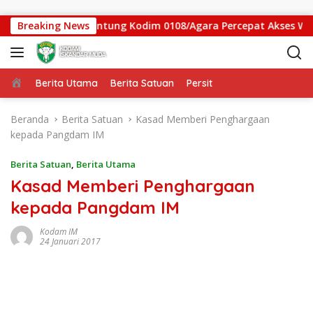
Langsung ke konten
as Jembatan Gantung Kodim 0108/Agara Percepat Akses Warga 
Breaking News
Beranda
Berita Utama
Berita Satuan
Persit
Beranda
Berita Satuan
Kasad Memberi Penghargaan
kepada Pangdam IM
Berita Satuan
,
Berita Utama
Kasad Memberi Penghargaan
kepada Pangdam IM
Kodam IM
24 Januari 2017