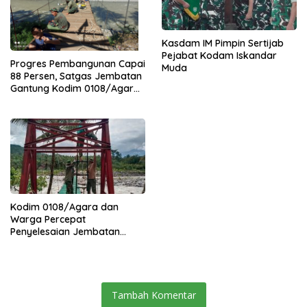
Kasdam IM Pimpin Sertijab
Pejabat Kodam Iskandar
Progres Pembangunan Capai
Muda
88 Persen, Satgas Jembatan
Gantung Kodim 0108/Agara
Percepat Akses Warga Ds.
Kuning Abadi Aceh Tenggara
Kodim 0108/Agara dan
Warga Percepat
Penyelesaian Jembatan
Gantung di Ds. Jambur
Mamang Aceh Tenggara
Tambah Komentar