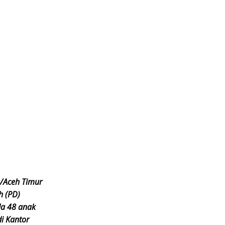
4/Aceh Timur
h (PD)
da 48 anak
di Kantor