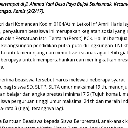
 bertempat di Jl. Ahmad Yani Desa Paya Bujok Seuleumak, Keca
angsa, Kamis (2/2/17).
ri dari Komandan Kodim 0104/Atim Letkol Inf Amril Haris Isy
, penyaluran beasiswa ini merupakan kegiatan sosial yang 
n oleh Persatuan Istri Tentara (Persit) KCK. Hal ini bertuju
kelangsungan pendidikan putra-putri di lingkungan TNI 
ta untuk menunjang dan memotivasi si anak agar lebih giat
n berupaya untuk mempertahankan dan meningkatkan prest
a.
erima beasiswa tersebut harus melewati beberapa syarat
a, bagi siswa SD, SLTP, SLTA umur maksimal 19 th, menunj
n belajar dan angka prestasi minimal 7,5 (Tujuh koma Lima
iswa perguruan tinggi umur maksimal 24 th dan meraih In
a-rata 3 (tiga), terangnya lagi.
a Bantuan Beasiswa kepada Siswa Berprestasi, anak-anak 