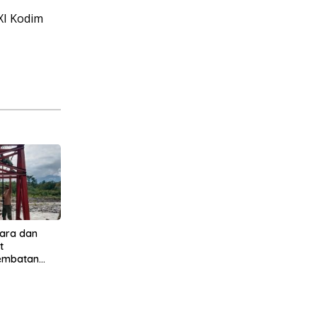
XI Kodim
ara dan
t
Jembatan
 Jambur
Tenggara