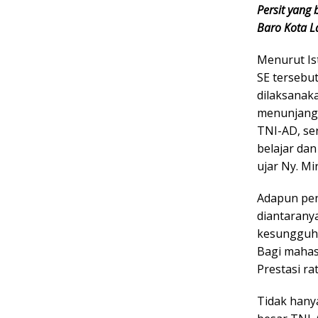
Persit yang
Baro Kota L
Menurut Ist
SE tersebut
dilaksanaka
menunjang 
TNI-AD, ser
belajar da
ujar Ny. Mir
Adapun pen
diantarany
kesungguha
Bagi mahas
Prestasi rat
Tidak hany