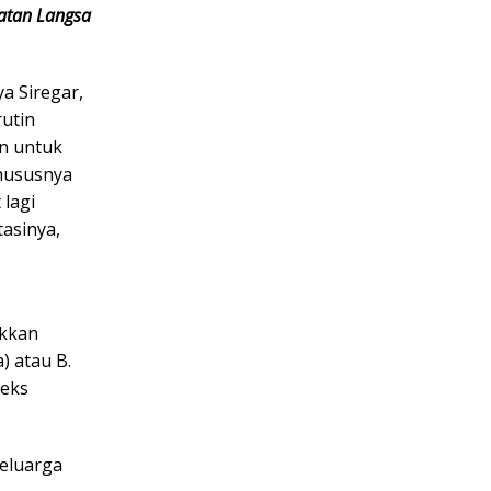
matan Langsa
a Siregar,
rutin
an untuk
khususnya
 lagi
asinya,
ukkan
) atau B.
deks
keluarga