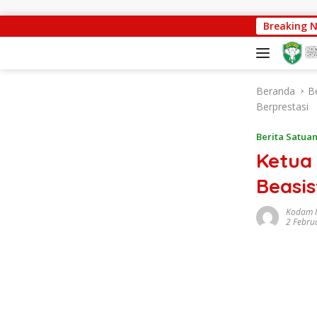
Langsung ke konten
Progres Pembangunan Capai 88 Persen, Satgas Jembata
Breaking 
Beranda
B
Berprestasi
Berita Satua
Ketua
Beasi
Kodam 
2 Febru