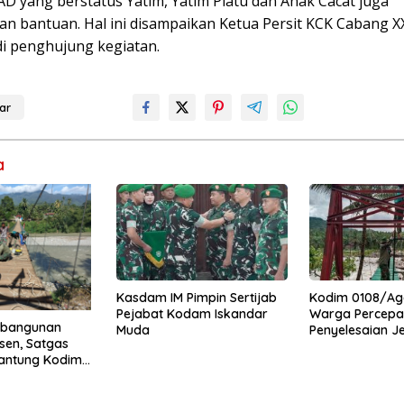
AD yang berstatus Yatim, Yatim Piatu dan Anak Cacat juga
n bantuan. Hal ini disampaikan Ketua Persit KCK Cabang X
di penghujung kegiatan.
ar
a
Kasdam IM Pimpin Sertijab
Kodim 0108/Ag
Pejabat Kodam Iskandar
Warga Percepa
mbangunan
Muda
Penyelesaian 
sen, Satgas
Gantung di Ds.
antung Kodim
Mamang Aceh 
Percepat Akses
uning Abadi