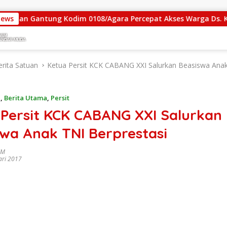
n Gantung Kodim 0108/Agara Percepat Akses Warga Ds. Kuning
News
erita Satuan
Ketua Persit KCK CABANG XXI Salurkan Beasiswa Ana
n
,
Berita Utama
,
Persit
 Persit KCK CABANG XXI Salurkan
swa Anak TNI Berprestasi
IM
ari 2017