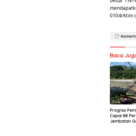
besar TNI-
mendapatka
0104/Atim 
Koment
Baca Jug
Progres Pe
Capai 88 Per
Jembatan G
0108/Agara 
Warga Ds. K