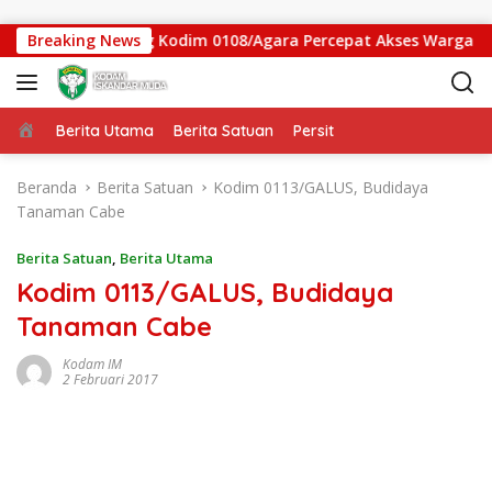
Langsung ke konten
mbatan Gantung Kodim 0108/Agara Percepat Akses Warga Ds. Ku
Breaking News
Beranda
Berita Utama
Berita Satuan
Persit
Beranda
Berita Satuan
Kodim 0113/GALUS, Budidaya
Tanaman Cabe
Berita Satuan
,
Berita Utama
Kodim 0113/GALUS, Budidaya
Tanaman Cabe
Kodam IM
2 Februari 2017