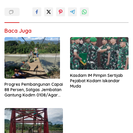
Baca Juga
Kasdam IM Pimpin Sertijab
Pejabat Kodam Iskandar
Progres Pembangunan Capai
Muda
88 Persen, Satgas Jembatan
Gantung Kodim 0108/Agara
Percepat Akses Warga Ds.
Kuning Abadi Aceh Tenggara