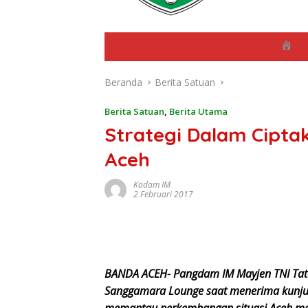
B
e
r
Beranda
Berita Satuan
a
n
d
Berita Satuan
,
Berita Utama
a
Strategi Dalam Ciptak
Aceh
Kodam IM
2 Februari 2017
BANDA ACEH- Pangdam IM Mayjen TNI Tat
Sanggamara Lounge saat menerima kunj
memantau perkembangan situasi Aceh m