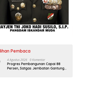
ilihan Pembaca
4 Agustus 2026
0 Komentar
Progres Pembangunan Capai 88
Persen, Satgas Jembatan Gantung
Kodim 0108/Agara Percepat Akses
Warga Ds. Kuning Abadi Aceh
Tenggara