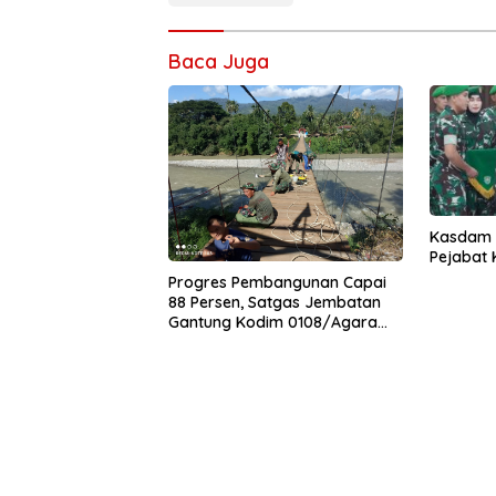
Baca Juga
Kasdam I
Pejabat
Progres Pembangunan Capai
88 Persen, Satgas Jembatan
Gantung Kodim 0108/Agara
Percepat Akses Warga Ds.
Kuning Abadi Aceh Tenggara