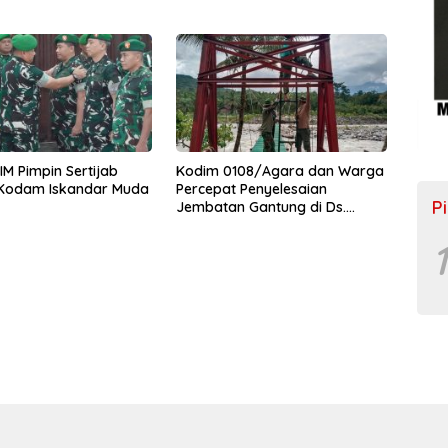
M Pimpin Sertijab
Kodim 0108/Agara dan Warga
 Kodam Iskandar Muda
Percepat Penyelesaian
P
Jembatan Gantung di Ds.
Jambur Mamang Aceh
Tenggara
1