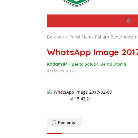
B
e
r
Beranda
Persit Harus Paham Benar Ancaman
a
n
d
WhatsApp Image 2017-
a
Kodam IM
-
Berita Satuan
,
Berita Utama
9 Februari 2017
Komentar