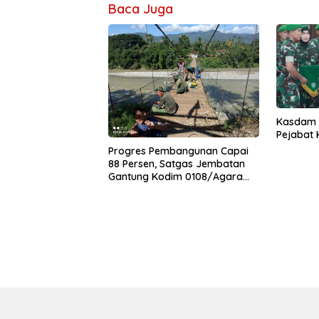
Baca Juga
Kasdam I
Pejabat
Progres Pembangunan Capai
88 Persen, Satgas Jembatan
Gantung Kodim 0108/Agara
Percepat Akses Warga Ds.
Kuning Abadi Aceh Tenggara