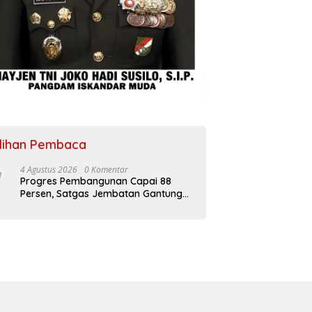
ilihan Pembaca
4 Agustus 2026
0 Komentar
Progres Pembangunan Capai 88
Persen, Satgas Jembatan Gantung
Kodim 0108/Agara Percepat Akses
Warga Ds. Kuning Abadi Aceh
Tenggara