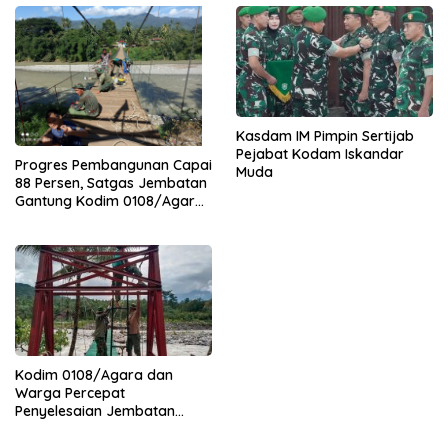
Kasdam IM Pimpin Sertijab
Pejabat Kodam Iskandar
Progres Pembangunan Capai
Muda
88 Persen, Satgas Jembatan
Gantung Kodim 0108/Agara
Percepat Akses Warga Ds.
Kuning Abadi Aceh Tenggara
Kodim 0108/Agara dan
Warga Percepat
Penyelesaian Jembatan
Gantung di Ds. Jambur
Mamang Aceh Tenggara