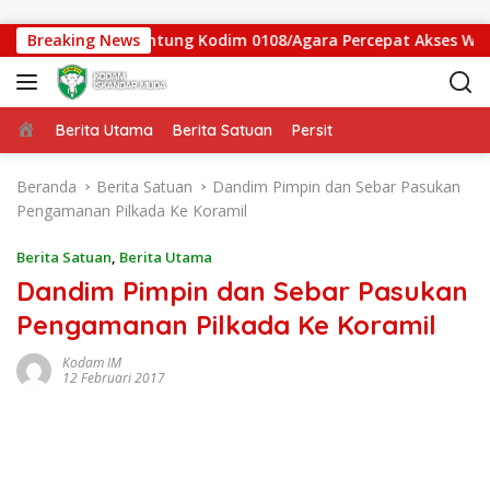
Langsung ke konten
as Jembatan Gantung Kodim 0108/Agara Percepat Akses Warga 
Breaking News
Beranda
Berita Utama
Berita Satuan
Persit
Beranda
Berita Satuan
Dandim Pimpin dan Sebar Pasukan
Pengamanan Pilkada Ke Koramil
Berita Satuan
,
Berita Utama
Dandim Pimpin dan Sebar Pasukan
Pengamanan Pilkada Ke Koramil
Kodam IM
12 Februari 2017