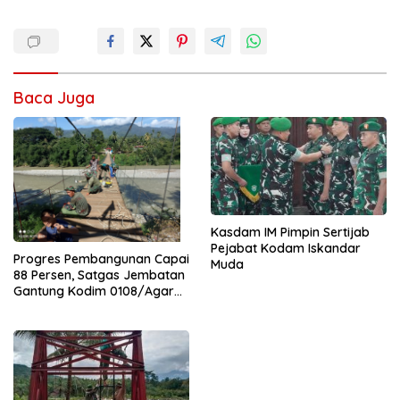
Baca Juga
Kasdam IM Pimpin Sertijab
Pejabat Kodam Iskandar
Progres Pembangunan Capai
Muda
88 Persen, Satgas Jembatan
Gantung Kodim 0108/Agara
Percepat Akses Warga Ds.
Kuning Abadi Aceh Tenggara