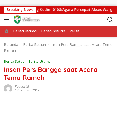
Langsung ke konten
embatan Gantung Kodim 0108/Agara Percepat Akses Warga Ds. 
Breaking News
Beranda
Berita Utama
Berita Satuan
Persit
Beranda
Berita Satuan
Insan Pers Bangga saat Acara Temu
Ramah
Berita Satuan
,
Berita Utama
Insan Pers Bangga saat Acara
Temu Ramah
Kodam IM
13 Februari 2017