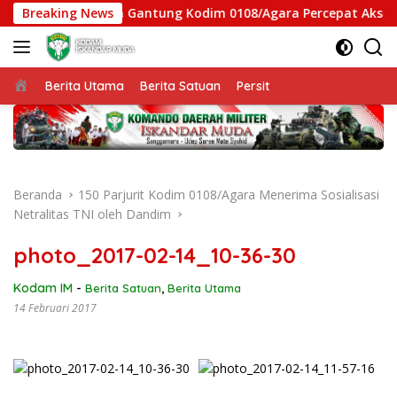
Langsung
atgas Jembatan Gantung Kodim 0108/Agara Percepat Akses War
Breaking News
ke
konten
Beranda
Berita Utama
Berita Satuan
Persit
Beranda
150 Parjurit Kodim 0108/Agara Menerima Sosialisasi
Netralitas TNI oleh Dandim
photo_2017-02-14_10-36-30
Kodam IM
-
Berita Satuan
,
Berita Utama
14 Februari 2017