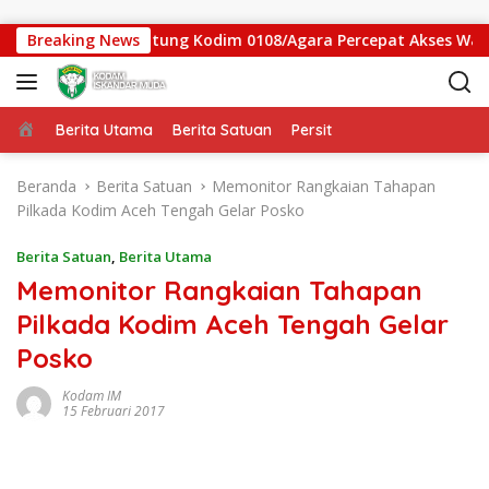
Langsung ke konten
s Jembatan Gantung Kodim 0108/Agara Percepat Akses Warga D
Breaking News
Beranda
Berita Utama
Berita Satuan
Persit
Beranda
Berita Satuan
Memonitor Rangkaian Tahapan
Pilkada Kodim Aceh Tengah Gelar Posko
Berita Satuan
,
Berita Utama
Memonitor Rangkaian Tahapan
Pilkada Kodim Aceh Tengah Gelar
Posko
Kodam IM
15 Februari 2017