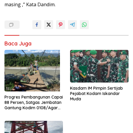
masing ,” Kata Dandim.
Baca Juga
Kasdam IM Pimpin Sertijab
Pejabat Kodam Iskandar
Progres Pembangunan Capai
Muda
88 Persen, Satgas Jembatan
Gantung Kodim 0108/Agara
Percepat Akses Warga Ds.
Kuning Abadi Aceh Tenggara