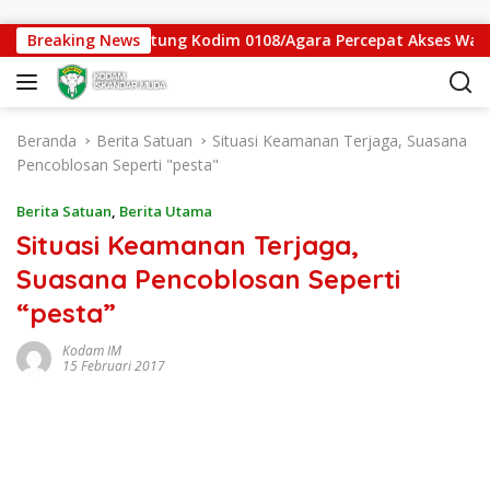
Langsung ke konten
 Jembatan Gantung Kodim 0108/Agara Percepat Akses Warga Ds
Breaking News
Beranda
Berita Satuan
Situasi Keamanan Terjaga, Suasana
Pencoblosan Seperti "pesta"
Berita Satuan
,
Berita Utama
Situasi Keamanan Terjaga,
Suasana Pencoblosan Seperti
“pesta”
Kodam IM
15 Februari 2017