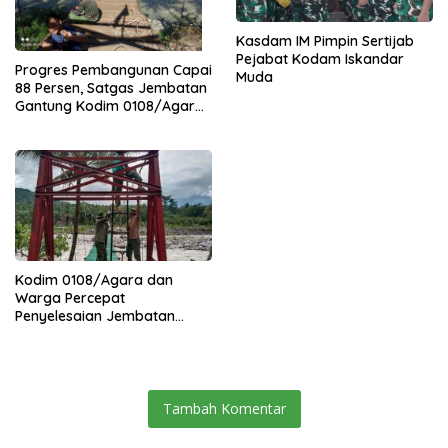
Kasdam IM Pimpin Sertijab
Pejabat Kodam Iskandar
Progres Pembangunan Capai
Muda
88 Persen, Satgas Jembatan
Gantung Kodim 0108/Agara
Percepat Akses Warga Ds.
Kuning Abadi Aceh Tenggara
Kodim 0108/Agara dan
Warga Percepat
Penyelesaian Jembatan
Gantung di Ds. Jambur
Mamang Aceh Tenggara
Tambah Komentar