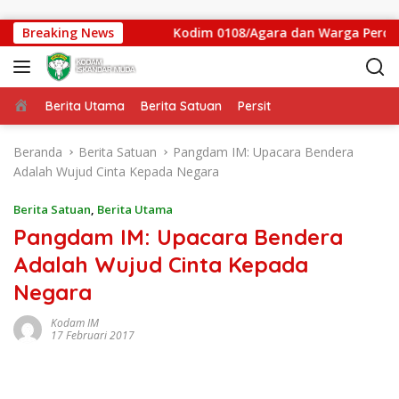
Langsung ke konten
 Iskandar Muda
Breaking News
Kodim 0108/Agara dan Warga Percepat
Beranda
Berita Utama
Berita Satuan
Persit
Beranda
Berita Satuan
Pangdam IM: Upacara Bendera
Adalah Wujud Cinta Kepada Negara
Berita Satuan
,
Berita Utama
Pangdam IM: Upacara Bendera
Adalah Wujud Cinta Kepada
Negara
Kodam IM
17 Februari 2017