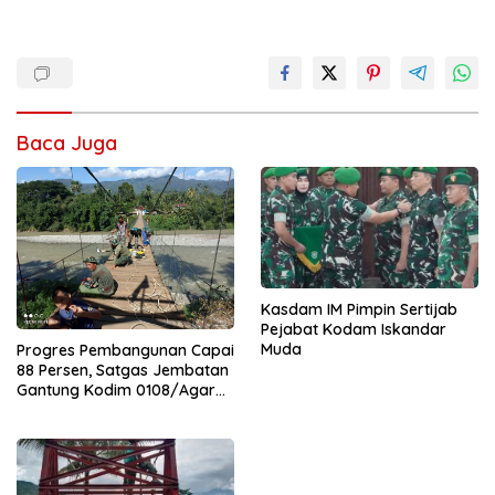
Baca Juga
Kasdam IM Pimpin Sertijab
Pejabat Kodam Iskandar
Muda
Progres Pembangunan Capai
88 Persen, Satgas Jembatan
Gantung Kodim 0108/Agara
Percepat Akses Warga Ds.
Kuning Abadi Aceh Tenggara