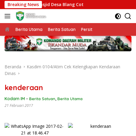
Langsung
 di Komplek Masjid Desa Blang Cot
Breaking News
ke
konten
Beranda
Berita Utama
Berita Satuan
Persit
Beranda
Kasdim 0104/Atim Cek Kelengkapan Kendaraan
Dinas
kenderaan
Kodam IM
-
Berita Satuan
,
Berita Utama
21 Februari 2017