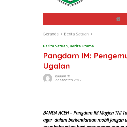
B
e
r
Beranda
Berita Satuan
a
n
d
Berita Satuan
,
Berita Utama
a
Pangdam IM: Pengemu
Ugalan
Kodam IM
22 Februari 2017
BANDA ACEH – Pangdam IM Mayjen TNI T
agar dalam berkendaraan mobil jangan ug
membahayakan bagi penumpang maupun