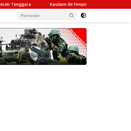
ggara
Kasdam IM Pimpin Sertijab Pejabat Kodam Iskan