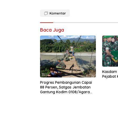
Komentar
Baca Juga
Kasdam I
Pejabat
Progres Pembangunan Capai
88 Persen, Satgas Jembatan
Gantung Kodim 0108/Agara
Percepat Akses Warga Ds.
Kuning Abadi Aceh Tenggara