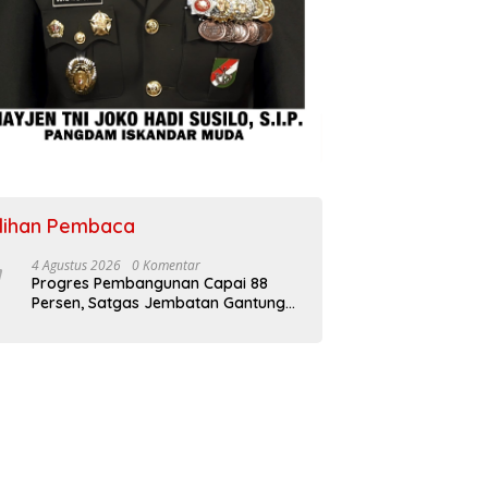
ilihan Pembaca
4 Agustus 2026
0 Komentar
Progres Pembangunan Capai 88
Persen, Satgas Jembatan Gantung
Kodim 0108/Agara Percepat Akses
Warga Ds. Kuning Abadi Aceh
Tenggara