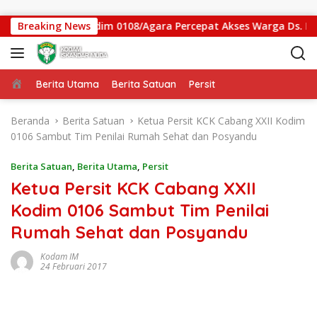
Langsung ke konten
an Gantung Kodim 0108/Agara Percepat Akses Warga Ds. Kunin
Breaking News
Beranda
Berita Utama
Berita Satuan
Persit
Beranda
Berita Satuan
Ketua Persit KCK Cabang XXII Kodim
0106 Sambut Tim Penilai Rumah Sehat dan Posyandu
Berita Satuan
,
Berita Utama
,
Persit
Ketua Persit KCK Cabang XXII
Kodim 0106 Sambut Tim Penilai
Rumah Sehat dan Posyandu
Kodam IM
24 Februari 2017