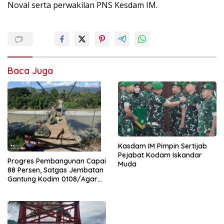
Noval serta perwakilan PNS Kesdam IM.
Baca Juga
Kasdam IM Pimpin Sertijab
Pejabat Kodam Iskandar
Progres Pembangunan Capai
Muda
88 Persen, Satgas Jembatan
Gantung Kodim 0108/Agara
Percepat Akses Warga Ds.
Kuning Abadi Aceh Tenggara