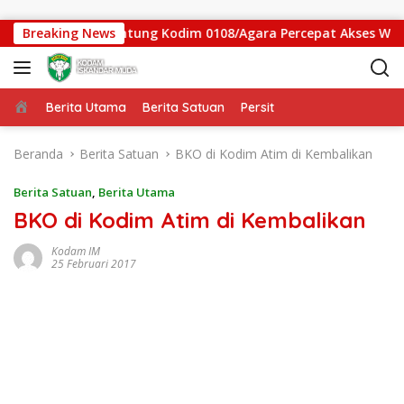
Langsung ke konten
gas Jembatan Gantung Kodim 0108/Agara Percepat Akses Warga 
Breaking News
Beranda
Berita Utama
Berita Satuan
Persit
Beranda
Berita Satuan
BKO di Kodim Atim di Kembalikan
Berita Satuan
,
Berita Utama
BKO di Kodim Atim di Kembalikan
Kodam IM
25 Februari 2017