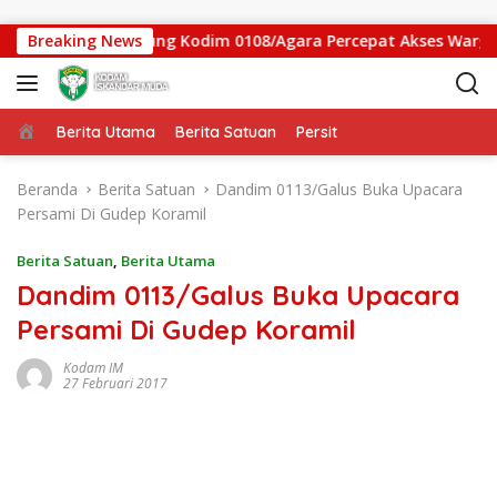
Langsung ke konten
 Jembatan Gantung Kodim 0108/Agara Percepat Akses Warga Ds.
Breaking News
Beranda
Berita Utama
Berita Satuan
Persit
Beranda
Berita Satuan
Dandim 0113/Galus Buka Upacara
Persami Di Gudep Koramil
Berita Satuan
,
Berita Utama
Dandim 0113/Galus Buka Upacara
Persami Di Gudep Koramil
Kodam IM
27 Februari 2017