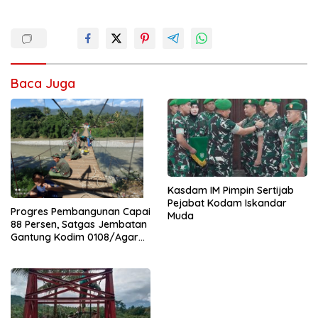
Baca Juga
Kasdam IM Pimpin Sertijab
Pejabat Kodam Iskandar
Progres Pembangunan Capai
Muda
88 Persen, Satgas Jembatan
Gantung Kodim 0108/Agara
Percepat Akses Warga Ds.
Kuning Abadi Aceh Tenggara