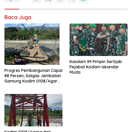
Baca Juga
Kasdam IM Pimpin Sertijab
Pejabat Kodam Iskandar
Progres Pembangunan Capai
Muda
88 Persen, Satgas Jembatan
Gantung Kodim 0108/Agara
Percepat Akses Warga Ds.
Kuning Abadi Aceh Tenggara
Kodim 0108/Agara dan