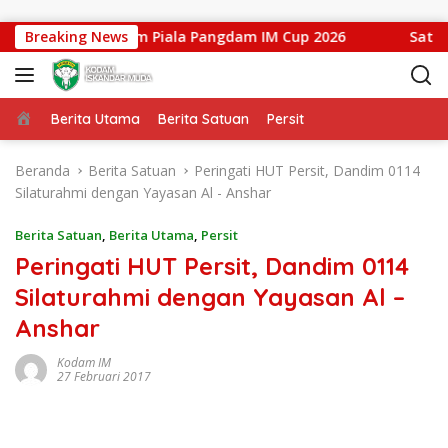
Langsung ke konten
ceh Tengah dalam Piala Pangdam IM Cup 2026
Breaking News
Satgas T
Beranda
Berita Utama
Berita Satuan
Persit
Beranda
Berita Satuan
Peringati HUT Persit, Dandim 0114
Silaturahmi dengan Yayasan Al - Anshar
Berita Satuan
,
Berita Utama
,
Persit
Peringati HUT Persit, Dandim 0114
Silaturahmi dengan Yayasan Al –
Anshar
Kodam IM
27 Februari 2017