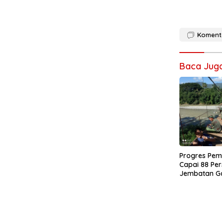
Koment
Baca Jug
Progres Pe
Capai 88 Per
Jembatan G
0108/Agara 
Warga Ds. K
Aceh Tengga