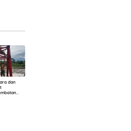
ara dan
t
Jembatan
 Jambur
Tenggara