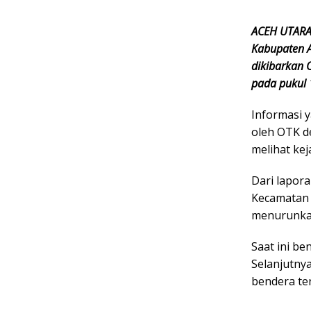
ACEH UTARA-
Kabupaten A
dikibarkan 
pada pukul 
Informasi 
oleh OTK d
melihat ke
Dari lapora
Kecamatan 
menurunka
Saat ini b
Selanjutny
bendera te