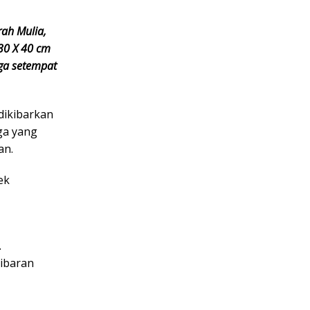
ah Mulia,
30 X 40 cm
rga setempat
dikibarkan
ga yang
an.
ek
.
gibaran