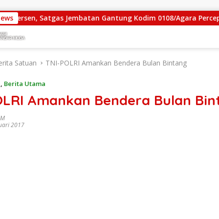
, Satgas Jembatan Gantung Kodim 0108/Agara Percepat Akses 
News
erita Satuan
TNI-POLRI Amankan Bendera Bulan Bintang
n
,
Berita Utama
OLRI Amankan Bendera Bulan Bin
IM
uari 2017