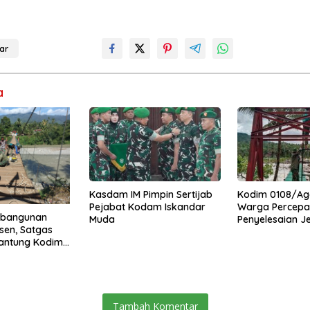
ar
a
Kasdam IM Pimpin Sertijab
Kodim 0108/Ag
Pejabat Kodam Iskandar
Warga Percepa
mbangunan
Muda
Penyelesaian 
sen, Satgas
Gantung di Ds.
antung Kodim
Mamang Aceh 
Percepat Akses
uning Abadi
ra
Tambah Komentar