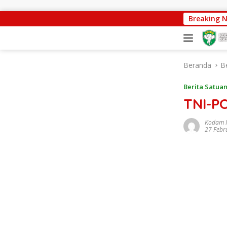
Langsung ke konten
Progres Pembangunan Capai 88 Persen
Breaking 
Beranda
B
Berita Satua
TNI-P
Kodam 
27 Febr