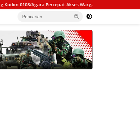
8/Agara Percepat Akses Warga Ds. Kuning Abadi Aceh Tenggara