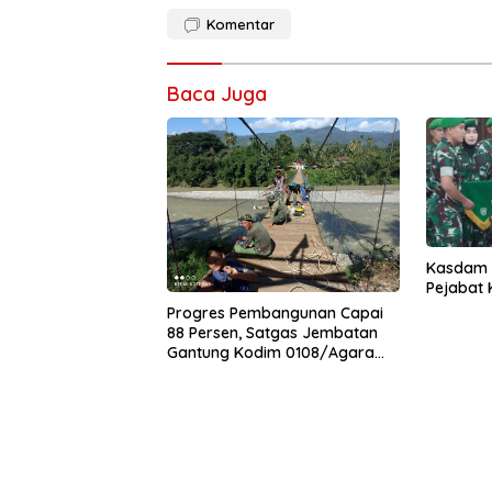
Komentar
Baca Juga
Kasdam I
Pejabat
Progres Pembangunan Capai
88 Persen, Satgas Jembatan
Gantung Kodim 0108/Agara
Percepat Akses Warga Ds.
Kuning Abadi Aceh Tenggara