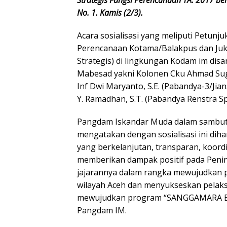
No. 1. Kamis (2/3).
Acara sosialisasi yang meliputi Petun
Perencanaan Kotama/Balakpus dan Ju
Strategis) di lingkungan Kodam im disa
Mabesad yakni Kolonen Cku Ahmad Sugi
Inf Dwi Maryanto, S.E. (Pabandya-3/Jia
Y. Ramadhan, S.T. (Pabandya Renstra Sp
Pangdam Iskandar Muda dalam sambuta
mengatakan dengan sosialisasi ini di
yang berkelanjutan, transparan, koordi
memberikan dampak positif pada Peni
jajarannya dalam rangka mewujudkan
wilayah Aceh dan menyukseskan pelak
mewujudkan program “SANGGAMARA BA
Pangdam IM.