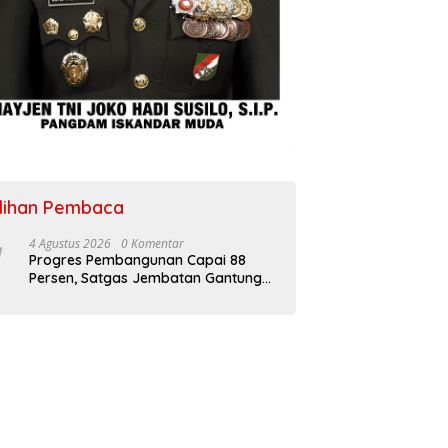
ilihan Pembaca
4 Agustus 2026
0 Komentar
Progres Pembangunan Capai 88
Persen, Satgas Jembatan Gantung
Kodim 0108/Agara Percepat Akses
Warga Ds. Kuning Abadi Aceh
Tenggara