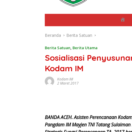
B
e
r
Beranda
Berita Satuan
a
n
d
Berita Satuan
,
Berita Utama
a
Sosialisasi Penyusuna
Kodam IM
Kodam IM
2 Maret 2017
BANDA ACEH. Asisten Perencanaan Kodam (A
Pangdam IM Mayjen TNI Tatang Sulaiman
Strategis Fungsi Perencanaan TA. 2017 b