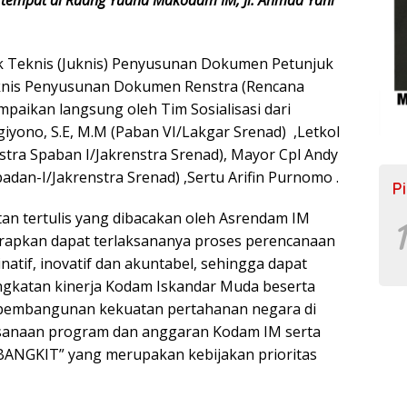
juk Teknis (Juknis) Penyusunan Dokumen Petunjuk
knis Penyusunan Dokumen Renstra (Rencana
mpaikan langsung oleh Tim Sosialisasi dari
yono, S.E, M.M (Paban VI/Lakgar Srenad) ,Letkol
nstra Spaban I/Jakrenstra Srenad), Mayor Cpl Andy
adan-I/Jakrenstra Srenad) ,Sertu Arifin Purnomo .
P
n tertulis yang dibacakan oleh Asrendam IM
1
harapkan dapat terlaksananya proses perencanaan
natif, inovatif dan akuntabel, sehingga dapat
ngkatan kinerja Kodam Iskandar Muda beserta
 pembangunan kekuatan pertahanan negara di
sanaan program dan anggaran Kodam IM serta
NGKIT” yang merupakan kebijakan prioritas