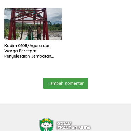
Percepat Akses Warga Ds.
Kuning Abadi Aceh Tenggara
Kodim 0108/Agara dan
Warga Percepat
Penyelesaian Jembatan
Gantung di Ds. Jambur
Mamang Aceh Tenggara
Tambah Komentar