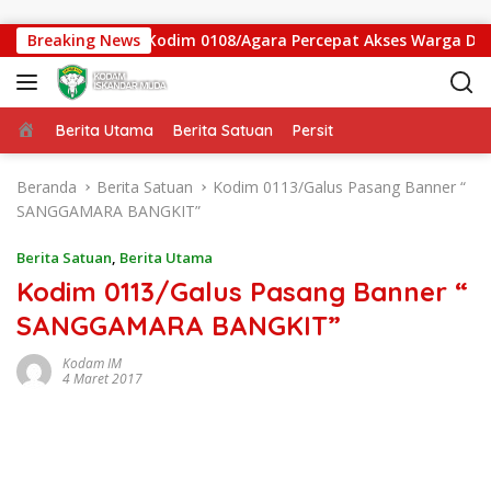
Langsung ke konten
batan Gantung Kodim 0108/Agara Percepat Akses Warga Ds. Ku
Breaking News
Beranda
Berita Utama
Berita Satuan
Persit
Beranda
Berita Satuan
Kodim 0113/Galus Pasang Banner “
SANGGAMARA BANGKIT”
Berita Satuan
,
Berita Utama
Kodim 0113/Galus Pasang Banner “
SANGGAMARA BANGKIT”
Kodam IM
4 Maret 2017