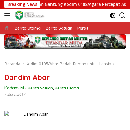
Langsung
 Satgas Jembatan Gantung Kodim 0108/Agara Percepat Akses Wa
Breaking News
ke
konten
Beranda
Berita Utama
Berita Satuan
Persit
Beranda
Kodim 0105/Abar Bedah Rumah untuk Lansia
Dandim Abar
Kodam IM
-
Berita Satuan
,
Berita Utama
7 Maret 2017