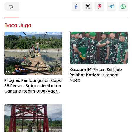
Baca Juga
Kasdam IM Pimpin Sertijab
Pejabat Kodam Iskandar
Muda
Progres Pembangunan Capai
88 Persen, Satgas Jembatan
Gantung Kodim 0108/Agara
Percepat Akses Warga Ds.
Kuning Abadi Aceh Tenggara