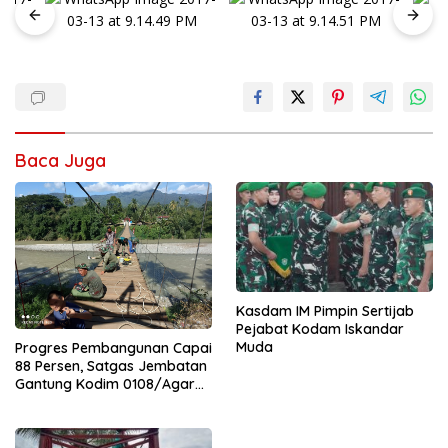
Baca Juga
Kasdam IM Pimpin Sertijab
Pejabat Kodam Iskandar
Muda
Progres Pembangunan Capai
88 Persen, Satgas Jembatan
Gantung Kodim 0108/Agara
Percepat Akses Warga Ds.
Kuning Abadi Aceh Tenggara