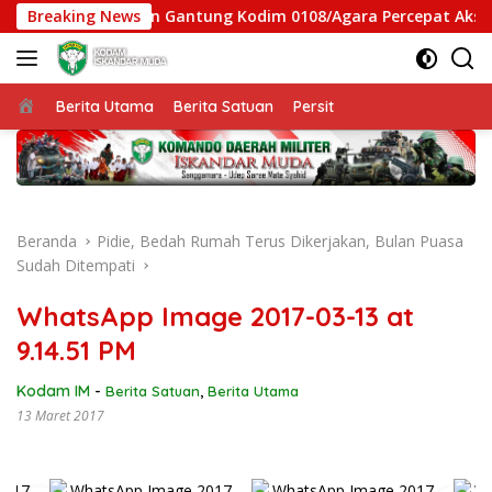
Langsung
Satgas Jembatan Gantung Kodim 0108/Agara Percepat Akses Wa
Breaking News
ke
konten
Beranda
Berita Utama
Berita Satuan
Persit
Beranda
Pidie, Bedah Rumah Terus Dikerjakan, Bulan Puasa
Sudah Ditempati
WhatsApp Image 2017-03-13 at
9.14.51 PM
Kodam IM
-
Berita Satuan
,
Berita Utama
13 Maret 2017