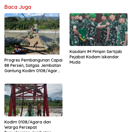
Baca Juga
Kasdam IM Pimpin Sertijab
Pejabat Kodam Iskandar
Progres Pembangunan Capai
Muda
88 Persen, Satgas Jembatan
Gantung Kodim 0108/Agara
Percepat Akses Warga Ds.
Kuning Abadi Aceh Tenggara
Kodim 0108/Agara dan
Warga Percepat