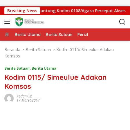
Langsung ke konten
tgas Jembatan Gantung Kodim 0108/Agara Percepat Akses Warg
Breaking News
Beranda
Berita Utama
Berita Satuan
Persit
Beranda
Berita Satuan
Kodim 0115/ Simeulue Adakan
Komsos
Berita Satuan
,
Berita Utama
Kodim 0115/ Simeulue Adakan
Komsos
Kodam IM
17 Maret 2017