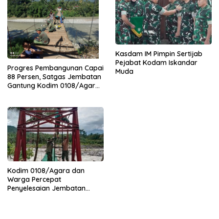
Kasdam IM Pimpin Sertijab
Pejabat Kodam Iskandar
Progres Pembangunan Capai
Muda
88 Persen, Satgas Jembatan
Gantung Kodim 0108/Agara
Percepat Akses Warga Ds.
Kuning Abadi Aceh Tenggara
Kodim 0108/Agara dan
Warga Percepat
Penyelesaian Jembatan
Gantung di Ds. Jambur
Mamang Aceh Tenggara